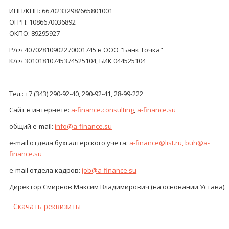
ИНН/КПП: 6670233298/665801001
ОГРН: 1086670036892
ОКПО: 89295927
Р/сч 40702810902270001745 в ООО "Банк Точка"
К/сч 30101810745374525104, БИК 044525104
Тел.: +7 (343) 290-92-40, 290-92-41, 28-99-222
Сайт в интернете:
a-finance.consulting
,
a-finance.su
общий e-mail:
info@a-finance.su
e-mail отдела бухгалтерского учета:
a-finance@list.ru,
buh@a-
finance.su
e-mail отдела кадров:
job@a-finance.su
Директор Смирнов Максим Владимирович (на основании Устава).
Скачать реквизиты