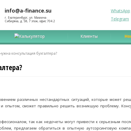
info@a-finance.su
WhatsApp
г. Екатеринбург, ул. Мамина-
Telegram
Сибиряка, д. 58, 7 этаж, офис 704.2
Калькулятор
Клиенты
Но
нужна консультация бухгалтера?
алтера?
овением различных нестандартных ситуаций, которые может реш
 и опытом, сможет правильно решить возникшую проблему. Конс
офессионалом, так как недочеты могут привести к серьезным пос
роблем, предлагаем обратиться в опытную аутсорсинговую комп