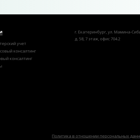
и
г. Екатеринбург, ул. Мамина-Сиб
д. 58, 7 этаж, офис 704.2
терский учет
совый консалтинг
овый консалтинг
ы
Политика в отношении персональных дан