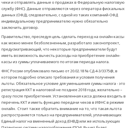
чеки и отправлять данные о продажах в Федеральную налоговую
службу (ФНС). Данные отправляются через оператора фискальных
данных (ОФД), следовательно, с одной из таких компаний-ОФД
индивидуальному предпринимателю нужно обязательно
заключить договор.
Правительство, преследуя цель сделать переход на онлайн-кассы
как можно менее безболезненным, разработало законопроект,
предусматривающий, что некоторые предприниматели будут
иметь возможность вычесть расходы на приобретение онлайн-
кассы из суммы уплачиваемого по итогам периода налога.
ФНС России опубликовало письмо от 20.02.18 № СД-4-3/3375@, в
котором подробно описало требования и условия получения
льготы. Обязательное условие для уменьшения суммы налога - это
регистрация ККТ в налоговой не позднее 2018 года, желательно –
сразу после приобретения. Установленная касса должна входить в
перечень ККТ и иметь функцию передачи чеков в ИФНС в режиме
онлайн. Стоит также обратить внимание на то, что такая льгота
распространяется только на предпринимателей, уплачивающих
Единый налог на вмененный доход (ЕНВД) или же использующих
Патентную систему налогообложения (ПСН). Вычет будет