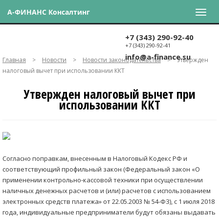
А-ФИНАНС Консалтинг
+7 (343) 290-92-40
+7 (343) 290-92-41
info@a-finance.su
Главная
>
Новости
>
Новости законодательства
>
Утвержден
налоговый вычет при использовании ККТ
Утвержден налоговый вычет при
использовании ККТ
Согласно поправкам, внесенным в Налоговый Кодекс РФ и
соответствующий профильный закон (Федеральный закон «О
применении контрольно-кассовой техники при осуществлении
наличных денежных расчетов и (или) расчетов с использованием
электронных средств платежа» от 22.05.2003 № 54-ФЗ), с 1 июля 2018
года, индивидуальные предприниматели будут обязаны выдавать