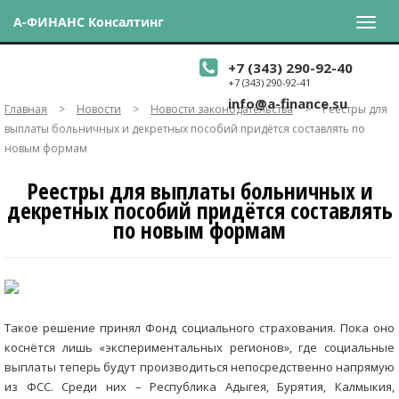
А-ФИНАНС Консалтинг
+7 (343) 290-92-40
+7 (343) 290-92-41
info@a-finance.su
Главная
>
Новости
>
Новости законодательства
>
Реестры для
выплаты больничных и декретных пособий придётся составлять по
новым формам
Реестры для выплаты больничных и
декретных пособий придётся составлять
по новым формам
Такое решение принял Фонд социального страхования. Пока оно
коснётся лишь «экспериментальных регионов», где социальные
выплаты теперь будут производиться непосредственно напрямую
из ФСС. Среди них – Республика Адыгея, Бурятия, Калмыкия,