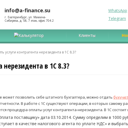
info@a-finance.su
WhatsApp
г. Екатеринбург, ул. Мамина-
Telegram
Сибиряка, д. 58, 7 этаж, офис 704.2
Калькулятор
Клиенты
Но
ть услуги контрагента нерезидента в 1С 8.3?
а нерезидента в 1С 8.3?
 не может позволить себе штатного бухгалтера, можно отдать
бухучет
тчетности. В работе с 1С существуют операции, в которых самому ра
ется процедура оплаты услуг контрагента-нерезидента. В 1С состоит
Оплата поставщику» дата 03.10.2014. Сумму определим в 1000 р
тупает в качестве налогового агента по уплате НДС» и выбрать 