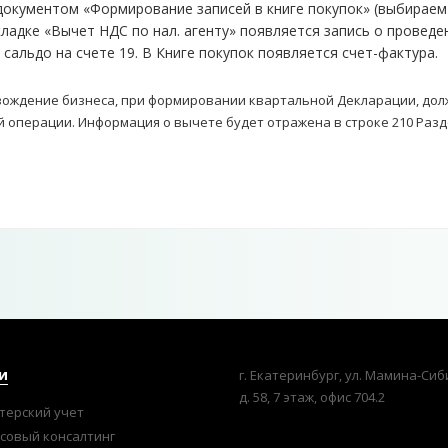
кументом «Формирование записей в книге покупок» (выбираем из
ладке «Вычет НДС по нал. агенту» появляется запись о проведе
т сальдо на счете 19. В Книге покупок появляется счет-фактура.
вождение бизнеса, при формировании квартальной Декларации, долж
 операции. Информация о вычете будет отражена в строке 210 Разде
и
г. Екатеринбург, ул. Мамина-Сиб
д. 58, 7 этаж, офис 704.2
терский учет
совый консалтинг