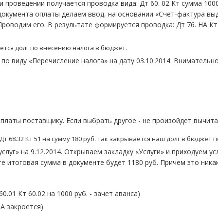
 проведении получается проводка вида: Дт 60. 02 Кт сумма 1000
 документа оплаты делаем ввод, на основании «Счет-фактура вы
роводим его. В результате формируется проводка: Дт 76. НА Кт.
ется долг по внесению налога в бюджет.
 по виду «Перечисление налога» на дату 03.10.2014. Внимательн
оплаты поставщику. Если выбрать другое - не произойдет вычита
т 68.32 Кт 51 на сумму 180 руб. Так закрывается наш долг в бюджет 
луг» на 9.12.2014. Открываем закладку «Услуги» и приходуем ус
е итоговая сумма в документе будет 1180 руб. Причем это ника
60.01 Кт 60.02 на 1000 руб. - зачет аванса)
НА закроется)