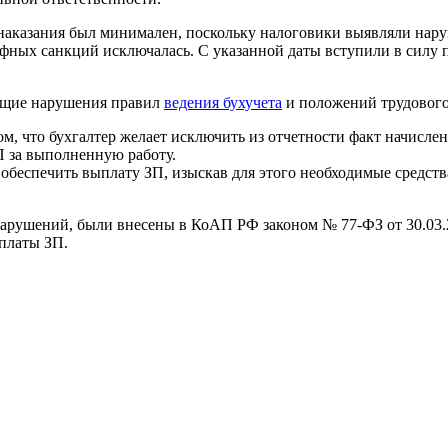
к наказания был минимален, поскольку налоговики выявляли нару
афных санкций исключалась. С указанной даты вступили в силу
ющие нарушения правил
ведения бухучета
и положений трудового
ом, что бухгалтер желает исключить из отчетности факт начисле
П за выполненную работу.
обеспечить выплату ЗП, изыскав для этого необходимые средства
нарушений, были внесены в КоАП РФ законом № 77-ФЗ от 30.03
платы ЗП.