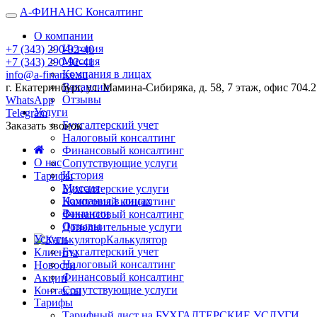
А-ФИНАНС Консалтинг
О компании
История
+7 (343) 290-92-40
Миссия
+7 (343) 290-92-41
Компания в лицах
info@a-finance.su
Вакансии
г. Екатеринбург, ул. Мамина-Сибиряка, д. 58, 7 этаж, офис 704.2
Отзывы
WhatsApp
Услуги
Telegram
Бухгалтерский учет
Заказать звонок
Налоговый консалтинг
Финансовый консалтинг
О нас
Сопутствующие услуги
История
Тарифы
Миссия
Бухгалтерские услуги
Компания в лицах
Налоговый консалтинг
Вакансии
Финансовый консалтинг
Отзывы
Дополнительные услуги
Услуги
Калькулятор
Бухгалтерский учет
Клиенты
Налоговый консалтинг
Новости
Финансовый консалтинг
Акции
Сопутствующие услуги
Контакты
Тарифы
Тарифный лист на БУХГАЛТЕРСКИЕ УСЛУГИ