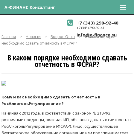
А-ФИНАНС Консалтинг
+7 (343) 290-92-40
+7 (343) 290-92-41
info@a-finance.su
Главная
>
Новости
>
Вопрос-Ответ
>
В каком порядке
необходимо сдавать отчетность в ФСРАР?
В каком порядке необходимо сдавать
отчетность в ФСРАР?
Кому и как необходимо сдавать отчетность в
РосАлкогольРегулирование ?
Начиная с 2012 года, в соответствии с законом № 218-ФЗ,
розничные продавцы, включая ИП, обязаны сдавать отчетность в
РосАлкогольРегулирование (ФСРАР). Лицо, осуществляющее
бухгалтерское обслуживание организации или предпринимателя,