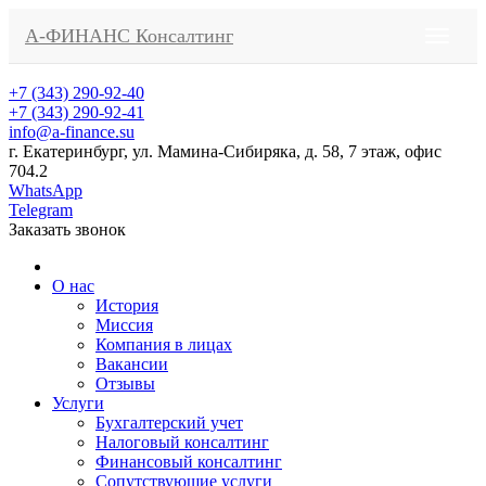
А-ФИНАНС Консалтинг
+7 (343) 290-92-40
+7 (343) 290-92-41
info@a-finance.su
г. Екатеринбург, ул. Мамина-Сибиряка, д. 58, 7 этаж, офис
704.2
WhatsApp
Telegram
Заказать звонок
О нас
История
Миссия
Компания в лицах
Вакансии
Отзывы
Услуги
Бухгалтерский учет
Налоговый консалтинг
Финансовый консалтинг
Сопутствующие услуги