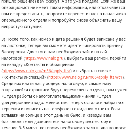
пришло решение) вам скажут. А это уже полдела. Если же ваш
операционист не имеет такой информации, или отказывается
вам ее предоставить, попросите перевести вас на начальника
операционного отдела и попробуйте снова объяснить вашу
непростую ситуацию.
3) После того, как номер и дата решения будет записана у вас
на листочке, теперь вы сможете идентифицировать причину
блокировки. Для этого вам необходимо зайти на сайт
налоговой (
https://www.nalog.ru
), выбрать ваш регион, перейти
на вкладку «Контакты и обращения»
(
https://www.nalog.ru/rn66/apply_fts/
) и выбрать в списке
«Контакты инспекций» (
https://www.nalog.ru/rn66/apply_fts/#t1
).
Среди них найти вашу родную налоговую, в самом низу
открывшейся странички будут перечислены отделы, вам нужен
«Отдел работы с налогоплательщиками» и/или «Отдел
урегулирования задолженности». Теперь осталось набраться
терпения и повисеть на телефоне в ожидании ответа. Если
вспышки на солнце в этот день не было, и «звезды вам
благоволят» вы дозвонитесь налоговому инспектору в
течение 3-5 минут, которому необходимо задать два вопроса: