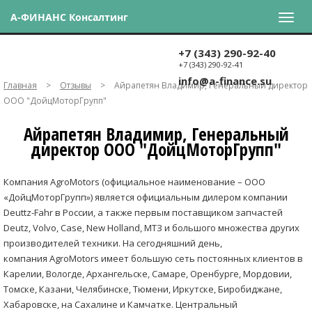
А-ФИНАНС Консалтинг
+7 (343) 290-92-40
+7 (343) 290-92-41
info@a-finance.su
Главная
>
Отзывы
>
Айрапетян Владимир, Генеральный директор
ООО "ДойцМоторГрупп"
Айрапетян Владимир, Генеральный
директор ООО "ДойцМоторГрупп"
Компания AgroMotors (официальное наименование – ООО
«ДойцМоторГрупп») является официальным дилером компании
Deuttz-Fahr в России, а также первым поставщиком запчастей
Deutz, Volvo, Case, New Holland, МТЗ и большого множества других
производителей техники. На сегодняшний день,
компания AgroMotors имеет большую сеть постоянных клиентов в
Карелии, Вологде, Архангельске, Самаре, Оренбурге, Мордовии,
Томске, Казани, Челябинске, Тюмени, Иркутске, Биробиджане,
Хабаровске, на Сахалине и Камчатке. Центральный