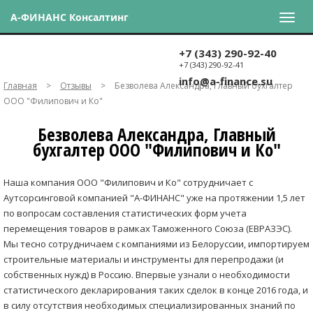
А-ФИНАНС Консалтинг
+7 (343) 290-92-40
+7 (343) 290-92-41
info@a-finance.su
Главная
>
Отзывы
>
Безволева Александра, Главный бухгалтер
ООО "Филипович и Ко"
Безволева Александра, Главный
бухгалтер ООО "Филипович и Ко"
Наша компания ООО "Филипович и Ко" сотрудничает с
Аутсорсинговой компанией "А-ФИНАНС" уже на протяжении 1,5 лет
по вопросам составления статистических форм учета
перемещения товаров в рамках Таможенного Союза (ЕВРАЗЭС).
Мы тесно сотрудничаем с компаниями из Белоруссии, импортируем
строительные материалы и инструменты для перепродажи (и
собственных нужд) в Россию. Впервые узнали о необходимости
статистического декларирования таких сделок в конце 2016 года, и
в силу отсутствия необходимых специализированных знаний по