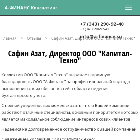
А-ФИНАНС Консалтинг
+7 (343) 290-92-40
+7 (343) 290-92-41
info@a-finance.su
Главная
>
Отзывы
>
Сафин Азат, Директор ООО "Капитал-Техно"
Сафин Азат, Директор ООО "Капитал-
Техно"
Коллектив ООО "Капитал-Техно" выражает огромную
благодарность ООО "А-Финанс" за профессиональный подход к
выполнению своих обязанностей в области ведения
бухгалтерского учета.
С полной уверенностью можем сказать, что в Вашей компании
работают отличные специалисты, основным приоритетом которых
является максимальное соблюдение интересов сових клиентов.
Надеемся на долговременное сотрудничество с Вашей компанией.
С уважением, коллектив ООО "Капитал-Техно"