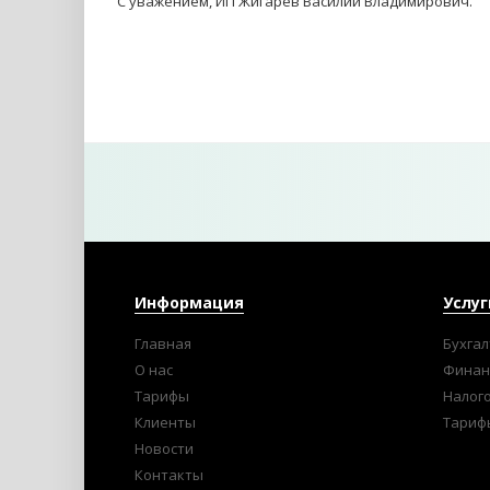
С уважением, ИП Жигарев Василий Владимирович.
Информация
Услуг
Главная
Бухгал
О нас
Финан
Тарифы
Налог
Клиенты
Тариф
Новости
Контакты