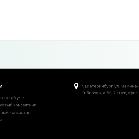
и
г. Екатеринбург, ул. Мамина-
Сибиряка, д. 58, 7 этаж, офис 
терский учет
совый консалтинг
овый консалтинг
ы