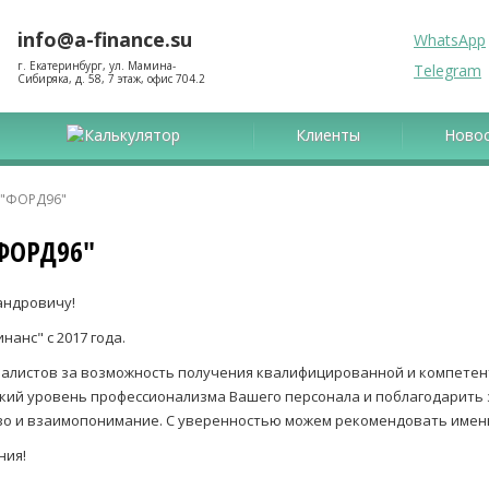
info@a-finance.su
WhatsApp
г. Екатеринбург, ул. Мамина-
Telegram
Сибиряка, д. 58, 7 этаж, офис 704.2
Калькулятор
Клиенты
Ново
 "ФОРД96"
"ФОРД96"
андровичу!
анс" с 2017 года.
алистов за возможность получения квалифицированной и компетен
кий уровень профессионализма Вашего персонала и поблагодарить 
о и взаимопонимание. С уверенностью можем рекомендовать имен
ния!