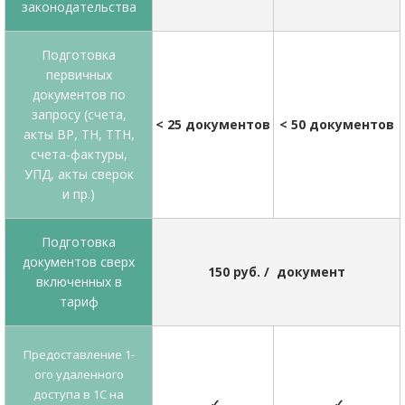
законодательства
Подготовка
первичных
документов по
запросу (счета,
<
25 документов
<
50 документов
акты ВР, ТН, ТТН,
счета-фактуры,
УПД, акты сверок
и пр.)
Подготовка
документов сверх
150 руб. / документ
включенных в
тариф
Предоставление 1-
ого удаленного
доступа в 1С на
✓
✓