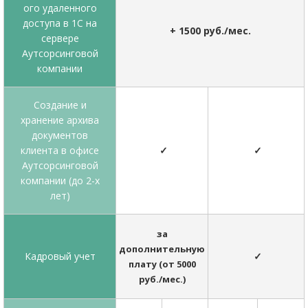
ого удаленного
доступа в 1С на
+ 1500 руб./мес.
сервере
Аутсорсинговой
компании
Создание и
хранение архива
документов
клиента в офисе
✓
✓
Аутсорсинговой
компании (до 2-х
лет)
за
дополнительную
Кадровый учет
✓
плату (от 5000
руб./мес.)