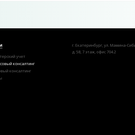
и
г. Екатеринбург, ул. Мамина-Сиб
д. 58, 7 этаж, офис 704.2
терский учет
совый консалтинг
овый консалтинг
ы